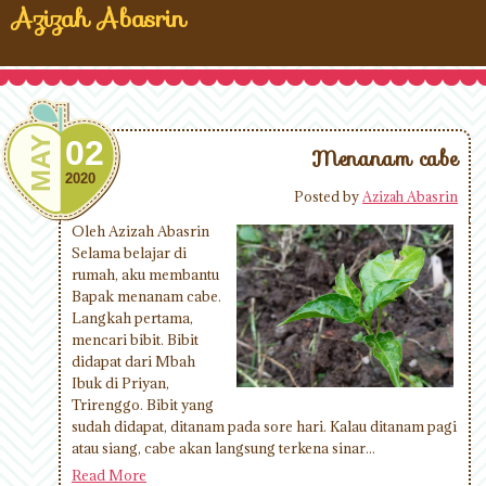
Azizah Abasrin
MAY
02
Menanam cabe
2020
Posted by
Azizah Abasrin
Oleh Azizah Abasrin
Selama belajar di
rumah, aku membantu
Bapak menanam cabe.
Langkah pertama,
mencari bibit. Bibit
didapat dari Mbah
Ibuk di Priyan,
Trirenggo. Bibit yang
sudah didapat, ditanam pada sore hari. Kalau ditanam pagi
atau siang, cabe akan langsung terkena sinar...
Read More